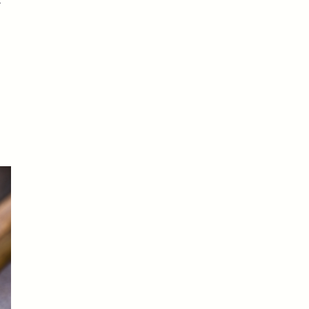
お
る
ま