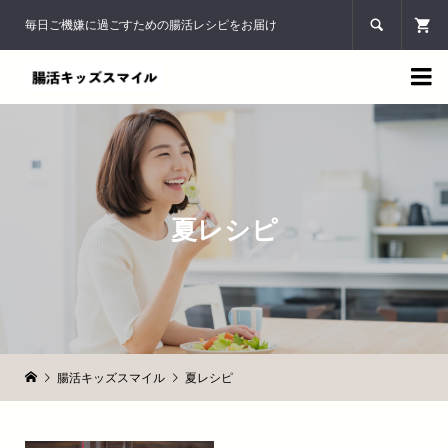
毎日ご機嫌に過ごすための腸活レシピをお届け


夏レシピ
腸活キッズスマイル
夏レシピ