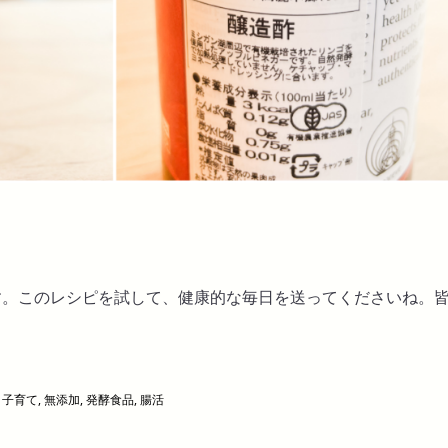
す。このレシピを試して、健康的な毎日を送ってくださいね。
！
,
子育て
,
無添加
,
発酵食品
,
腸活